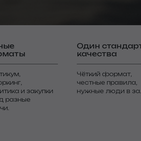
ные
Один стандар
рматы
качества
тикум,
Чёткий формат,
оркинг,
честные правила,
итика и закупки
нужные люди в за
д разные
чи.