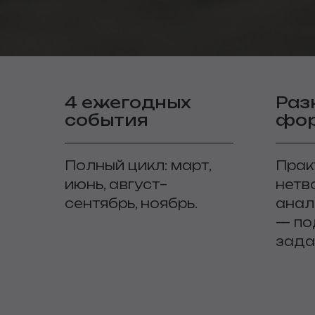
4 ежегодных
Раз
события
фо
Полный цикл: март,
Прак
июнь, август–
нетв
сентябрь, ноябрь.
анал
— по
зада